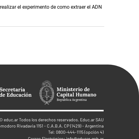
realizar el experimento de como extraer el ADN
©
educ.ar
Todos los derechos reservados. Educ.ar SAU
omodoro Rivadavia 1151 - C.A.B.A. CP (1429) - Argentina
Tel: 0800-444-1115 (opción 4)
Correo Electrónico:
info@educar.gob.ar