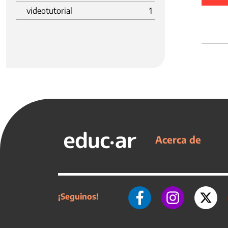
videotutorial
1
Acerca de
¡Seguinos!