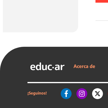
Acerca de
¡Seguinos!