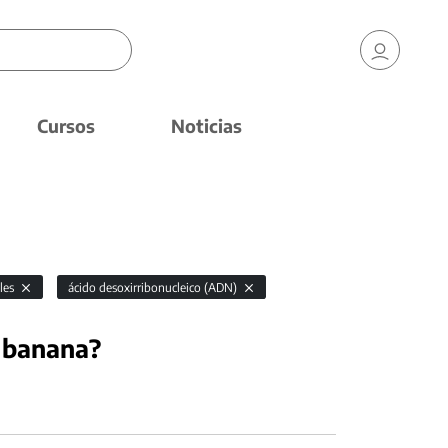
Cursos
Noticias
ales
ácido desoxirribonucleico (ADN)
 banana?