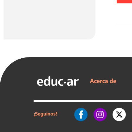
Acerca de
¡Seguinos!