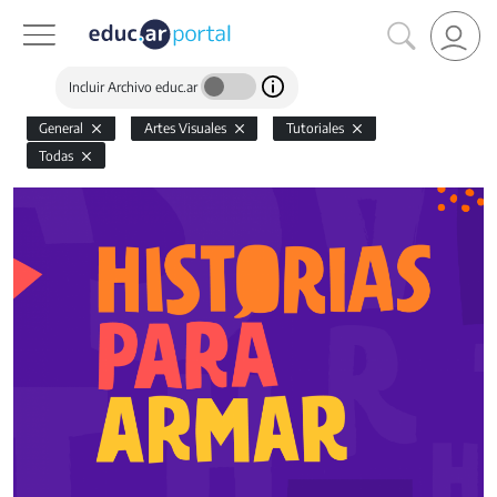
Incluir Archivo educ.ar
General
Artes Visuales
Tutoriales
Todas