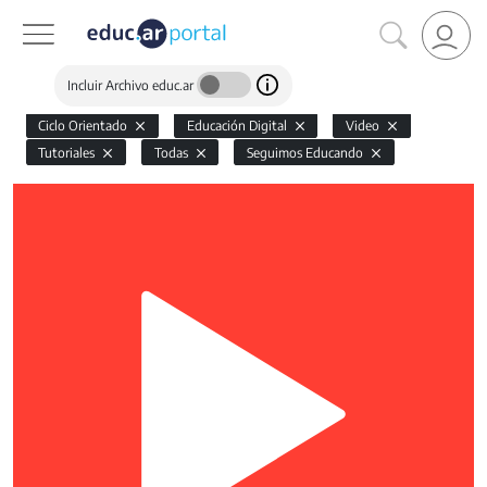
Incluir Archivo educ.ar
Ciclo Orientado
Educación Digital
Video
Tutoriales
Todas
Seguimos Educando