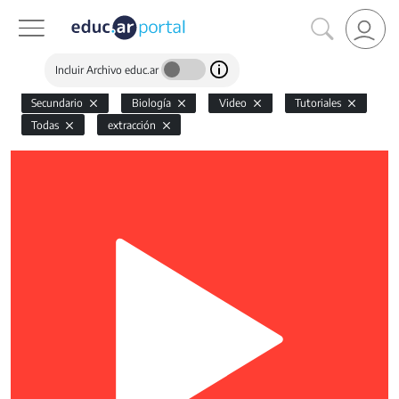
Incluir Archivo educ.ar
Secundario
Biología
Video
Tutoriales
Todas
extracción