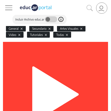
Incluir Archivo educ.ar
General
Secundario
Artes Visuales
Video
Tutoriales
Todas