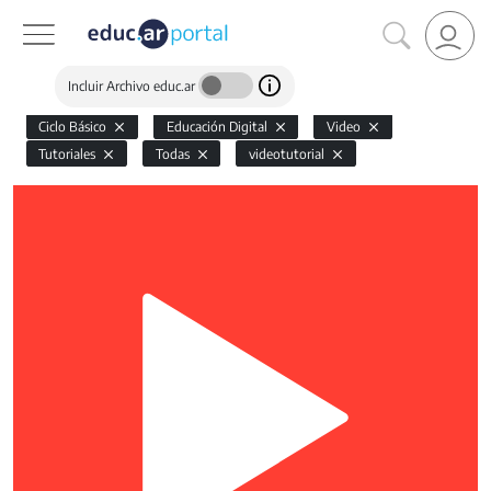
Incluir Archivo educ.ar
Ciclo Básico
Educación Digital
Video
Tutoriales
Todas
videotutorial