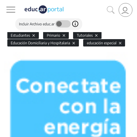
Incluir Archivo educ.ar
Estudiantes
Primario
Tutoriales
Educación Domiciliaria y Hospitalaria
educación especial