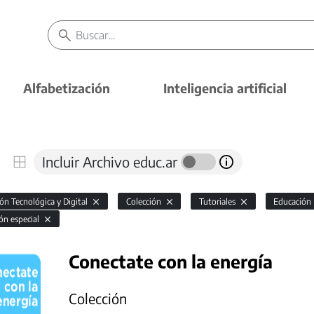
Alfabetización
Inteligencia artificial
Incluir Archivo educ.ar
ón Tecnológica y Digital
Colección
Tutoriales
Educación 
ón especial
Conectate con la energía
Colección