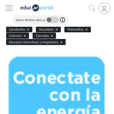
Incluir Archivo educ.ar
Estudiantes
Secundario
Matemática
Colección
Tutoriales
Educación Domiciliaria y Hospitalaria