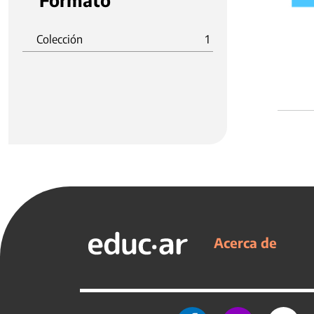
Formato
Colección
1
Acerca de