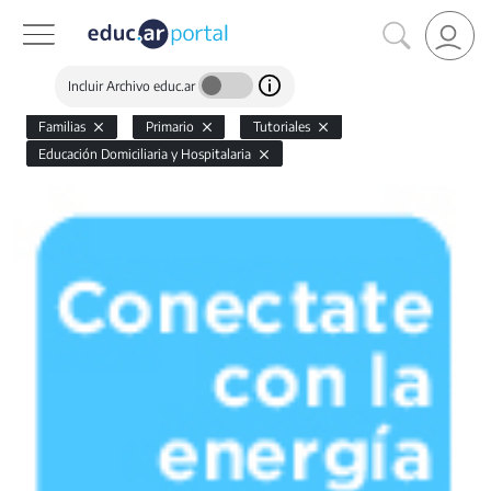
Incluir Archivo educ.ar
Familias
Primario
Tutoriales
Educación Domiciliaria y Hospitalaria