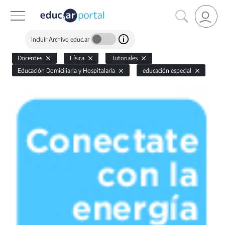
Incluir Archivo educ.ar
Docentes
Física
Tutoriales
Educación Domiciliaria y Hospitalaria
educación especial