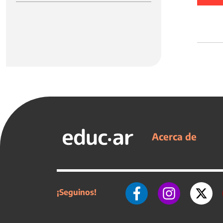
Acerca de
¡Seguinos!