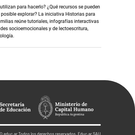
 utilizan para hacerlo? ¿Qué recursos se pueden
osible explorar? La iniciativa Historias para
ilias reúne tutoriales, infografías interactivas
ades socioemocionales y de lectoescritura,
ología.
©
educ.ar
Todos los derechos reservados. Educ.ar SAU