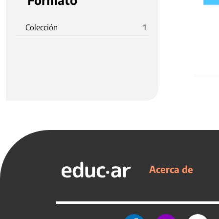
Formato
Colección
1
Acerca de