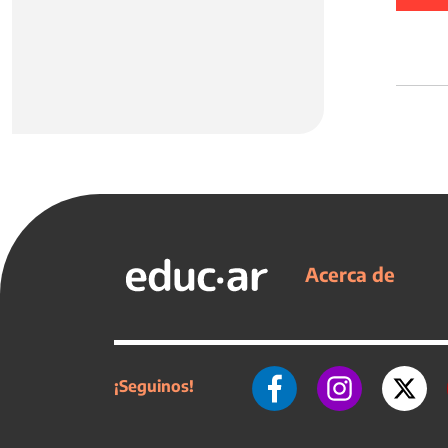
Acerca de
¡Seguinos!