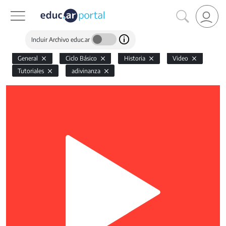
Incluir Archivo educ.ar
General
Ciclo Básico
Historia
Video
Tutoriales
adivinanza