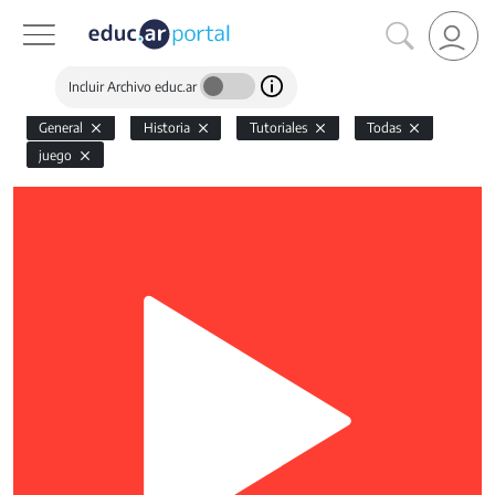
Incluir Archivo educ.ar
General
Historia
Tutoriales
Todas
juego