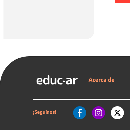
Acerca de
¡Seguinos!