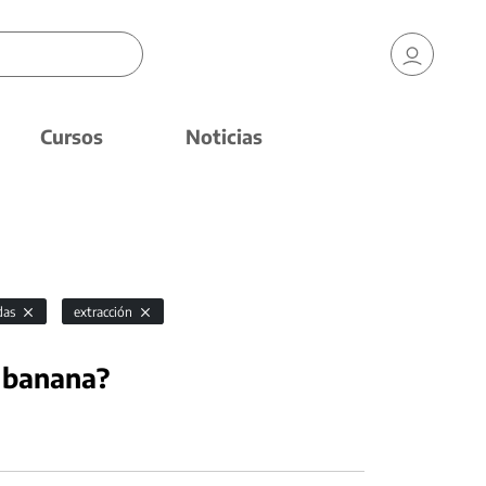
Cursos
Noticias
das
extracción
 banana?