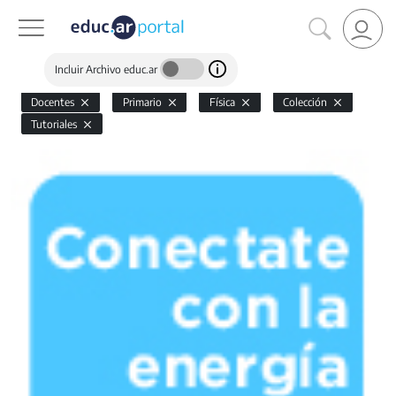
Incluir Archivo educ.ar
Docentes
Primario
Física
Colección
Tutoriales