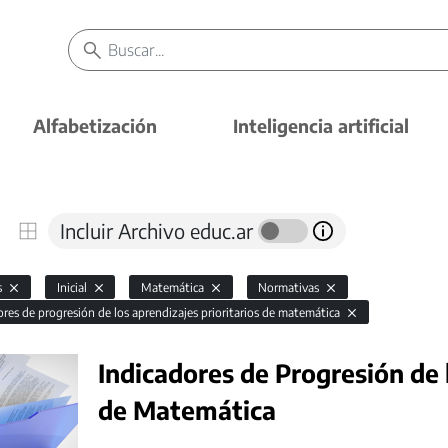
Alfabetización
Inteligencia artificial
Incluir Archivo educ.ar
s
Inicial
Matemática
Normativas
ores de progresión de los aprendizajes prioritarios de matemática
Indicadores de Progresión de 
de Matemática