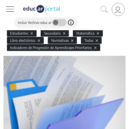
Incluir Archivo educ.ar
Estudiantes
Secundario
Matemática
Libro electrónico
Normativas
Todas
Indicadores de Progresión de Aprendizajes Prioritarios