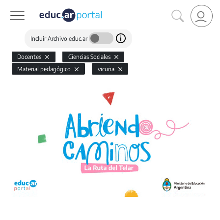
Incluir Archivo educ.ar
Docentes
Ciencias Sociales
Material pedagógico
vicuña