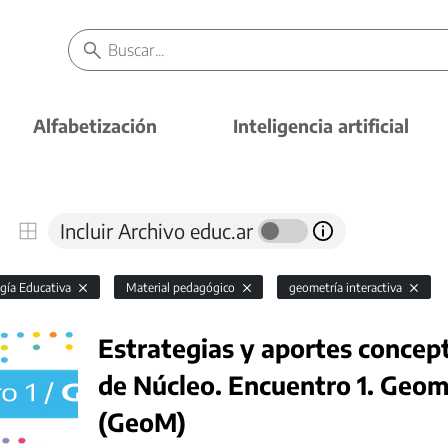
Alfabetización
Inteligencia artificial
Incluir Archivo educ.ar
gía Educativa
Material pedagógico
geometría interactiva
Estrategias y aportes concep
de Núcleo. Encuentro 1. Geo
(GeoM)