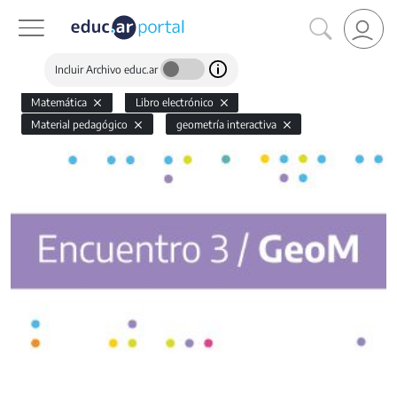
Incluir Archivo educ.ar
Matemática
Libro electrónico
Material pedagógico
geometría interactiva