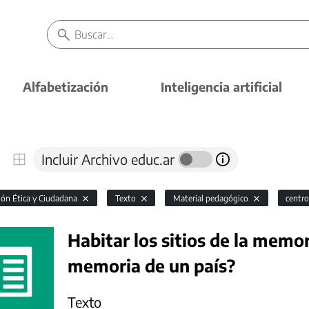
Alfabetización
Inteligencia artificial
Incluir Archivo educ.ar
ón Ética y Ciudadana
Texto
Material pedagógico
centro
Habitar los sitios de la memo
memoria de un país?
Texto