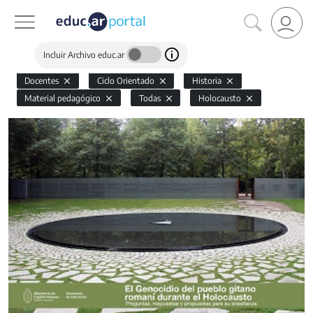
Incluir Archivo educ.ar
Docentes
Ciclo Orientado
Historia
Material pedagógico
Todas
Holocausto