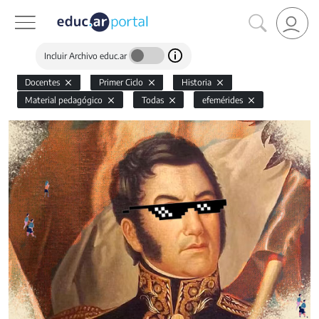
Incluir Archivo educ.ar
Docentes
Primer Ciclo
Historia
Material pedagógico
Todas
efemérides