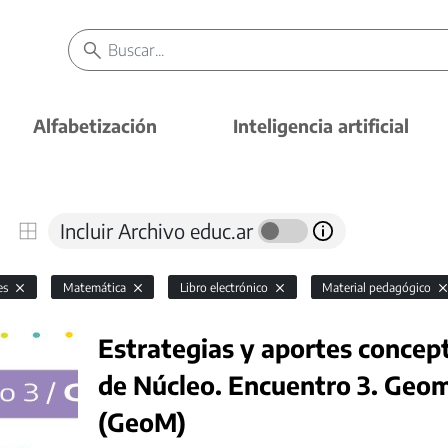
Alfabetización
Inteligencia artificial
Incluir Archivo educ.ar
es
Matemática
Libro electrónico
Material pedagógico
Estrategias y aportes concep
de Núcleo. Encuentro 3. Geo
(GeoM)