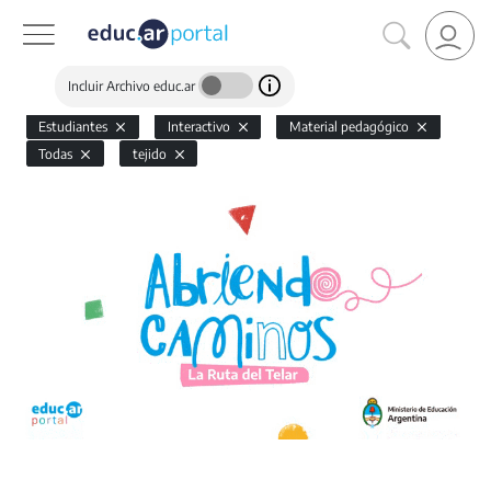
Incluir Archivo educ.ar
Estudiantes
Interactivo
Material pedagógico
Todas
tejido