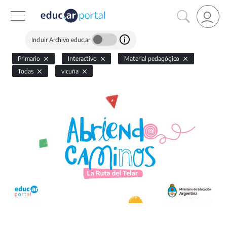
Incluir Archivo educ.ar
Primario
Interactivo
Material pedagógico
Todas
vicuña