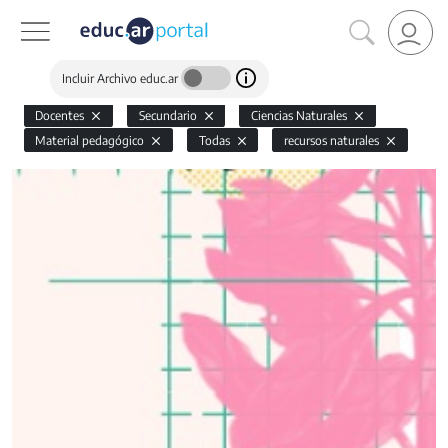
Incluir Archivo educ.ar
Docentes
Secundario
Ciencias Naturales
Material pedagógico
Todas
recursos naturales