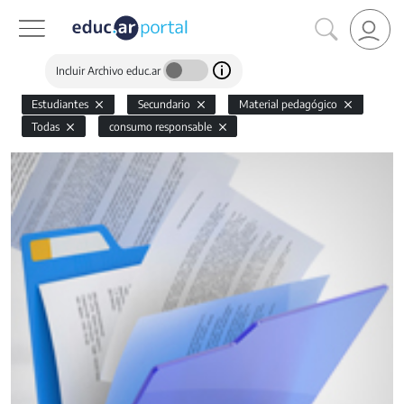
Incluir Archivo educ.ar
Estudiantes
Secundario
Material pedagógico
Todas
consumo responsable