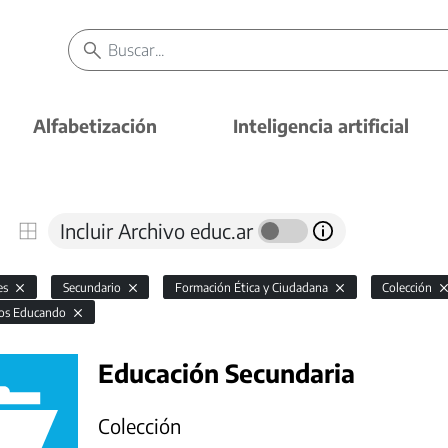
Alfabetización
Inteligencia artificial
Incluir Archivo educ.ar
es
Secundario
Formación Ética y Ciudadana
Colección
os Educando
Educación Secundaria
Colección