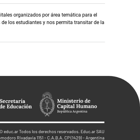
itales organizados por área temática para el
de los estudiantes y nos permita transitar de la
©
educ.ar
Todos los derechos reservados. Educ.ar SAU
omodoro Rivadavia 1151 - C.A.B.A. CP (1429) - Argentina