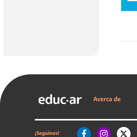
Acerca de
¡Seguinos!