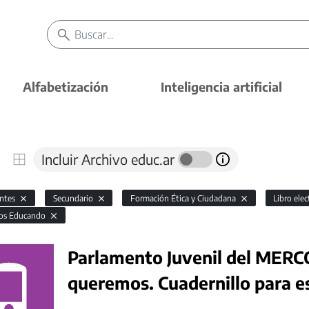
Alfabetización
Inteligencia artificial
Incluir Archivo educ.ar
antes
Secundario
Formación Ética y Ciudadana
Libro ele
os Educando
Parlamento Juvenil del MERC
queremos. Cuadernillo para e