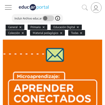
Incluir Archivo educ.ar
General
Primario
Educación Digital
Colección
Material pedagógico
Todas