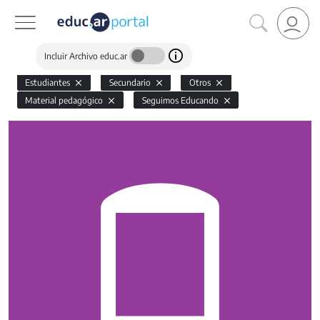
Incluir Archivo educ.ar
Estudiantes
Secundario
Otros
Material pedagógico
Seguimos Educando