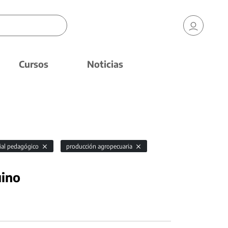
Cursos
Noticias
ial pedagógico
producción agropecuaria
uino