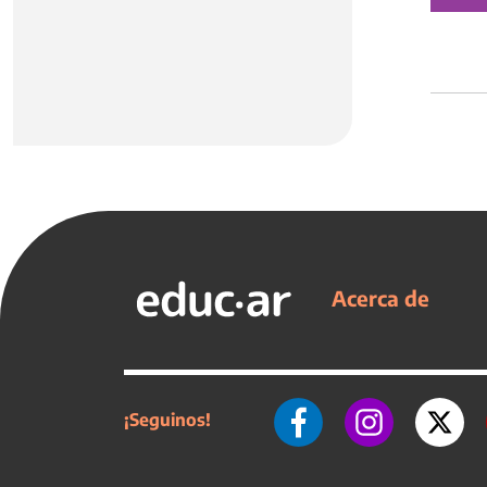
Acerca de
¡Seguinos!