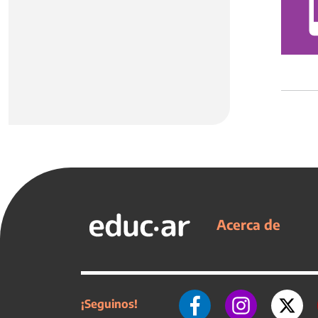
Acerca de
¡Seguinos!