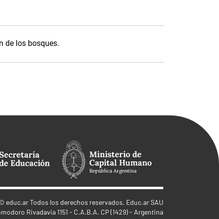
n de los bosques.
©
educ.ar
Todos los derechos reservados. Educ.ar SAU
omodoro Rivadavia 1151 - C.A.B.A. CP (1429) - Argentina