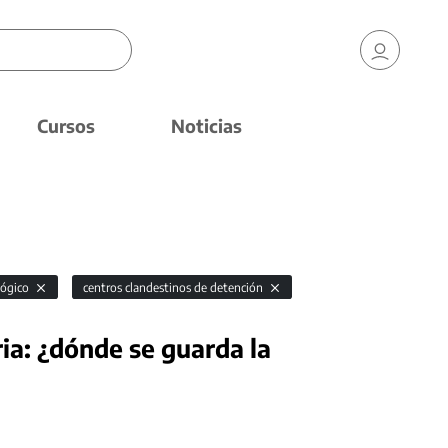
Cursos
Noticias
gógico
centros clandestinos de detención
ria: ¿dónde se guarda la