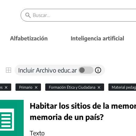
Alfabetización
Inteligencia artificial
Incluir Archivo educ.ar
es
Primario
Formación Ética y Ciudadana
Material peda
Habitar los sitios de la memo
memoria de un país?
Texto