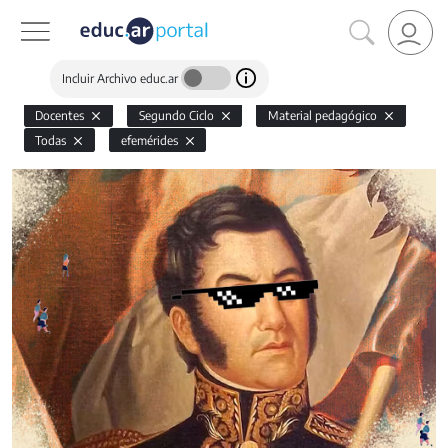
Incluir Archivo educ.ar
Docentes
Segundo Ciclo
Material pedagógico
Todas
efemérides