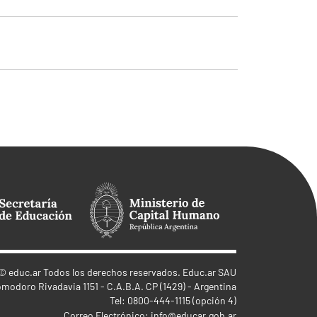
©
educ.ar
Todos los derechos reservados. Educ.ar SAU
omodoro Rivadavia 1151 - C.A.B.A. CP (1429) - Argentina
Tel: 0800-444-1115 (opción 4)
Correo Electrónico:
info@educar.gob.ar