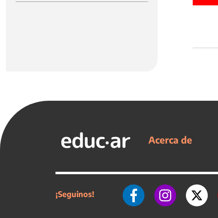
Acerca de
¡Seguinos!