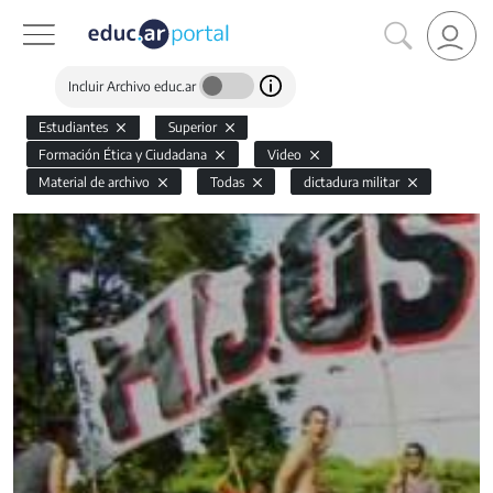
Incluir Archivo educ.ar
Estudiantes
Superior
Formación Ética y Ciudadana
Video
Material de archivo
Todas
dictadura militar