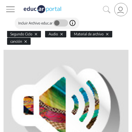
Incluir Archivo educ.ar
Segundo Ciclo
Audio
Material de archivo
canción