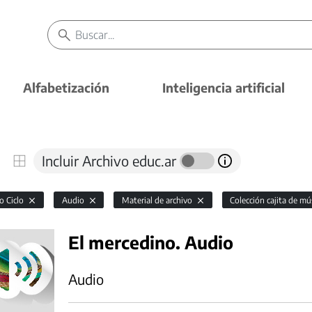
Alfabetización
Inteligencia artificial
Incluir Archivo educ.ar
o Ciclo
Audio
Material de archivo
Colección cajita de mú
El mercedino. Audio
Audio