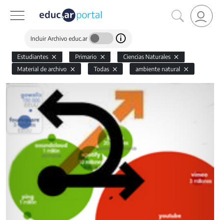
Incluir Archivo educ.ar
Estudiantes
Primario
Ciencias Naturales
Material de archivo
Todas
ambiente natural