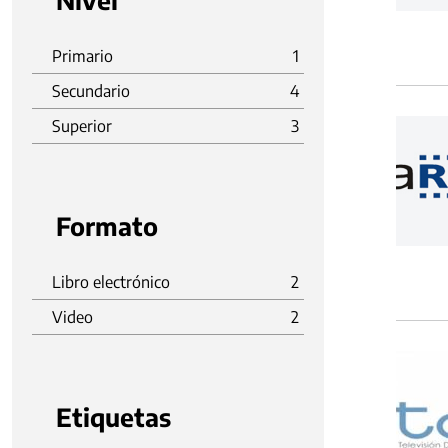
Nivel
Primario
1
Secundario
4
Superior
3
Formato
Libro electrónico
2
Video
2
Etiquetas